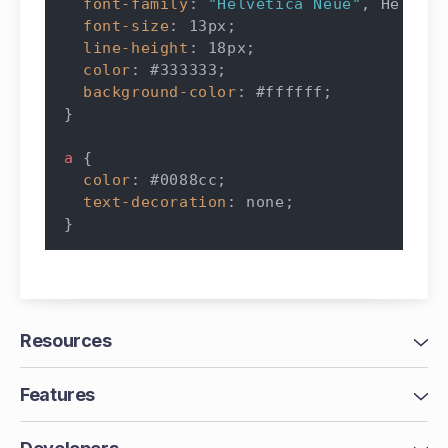
font-family
:
"Helvetica Neue"
,
 Helveti
font-size
:
 13px
;
line-height
:
 18px
;
color
:
 #333333
;
background-color
:
 #ffffff
;
}
a
{
color
:
 #0088cc
;
text-decoration
:
 none
;
}
Resources
Features